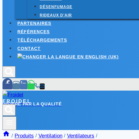
DÉSENFUMAGE
RIDEAUX D’AIR
PARTENAIRES
RÉFÉRENCES
TÉLÉCHARGEMENTS
CONTACT
FROIDEL
INSPIRÉ PAR LA QUALITÉ
/
Produits
/
Ventilation
/
Ventilateurs
/