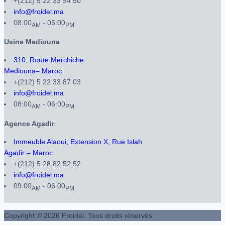
+(212) 5 22 33 94 50
info@froidel.ma
08:00
- 05:00
AM
PM
Usine Mediouna
310, Route Merchiche
Mediouna– Maroc
+(212) 5 22 33 87 03
info@froidel.ma
08:00
- 06:00
AM
PM
Agence Agadir
Immeuble Alaoui, Extension X, Rue Islah
Agadir – Maroc
+(212) 5 28 82 52 52
info@froidel.ma
09:00
- 06:00
AM
PM
Copyright © 2026 Froidel. Tous droits réservés.