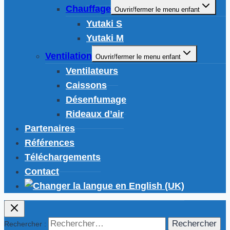
Chauffage
Ouvrir/fermer le menu enfant
Yutaki S
Yutaki M
Ventilation
Ouvrir/fermer le menu enfant
Ventilateurs
Caissons
Désenfumage
Rideaux d’air
Partenaires
Références
Téléchargements
Contact
Rechercher :