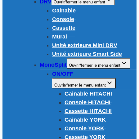
DRV
Ouvrir/fermer le menu enfant
Gainable
Console
Cassette
Mural
Unité extrieure Mini DRV
Unité extrieure Smart Side
MonoSplit
Ouvrir/fermer le menu enfant
ON/OFF
Ouvrir/fermer le menu enfant
Gainable HITACHI
Console HITACHI
Cassette HITACHI
Gainable YORK
Console YORK
Cassette YORK