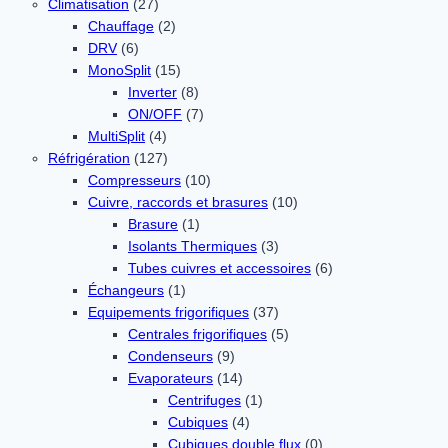
Climatisation
(27)
Chauffage
(2)
DRV
(6)
MonoSplit
(15)
Inverter
(8)
ON/OFF
(7)
MultiSplit
(4)
Réfrigération
(127)
Compresseurs
(10)
Cuivre, raccords et brasures
(10)
Brasure
(1)
Isolants Thermiques
(3)
Tubes cuivres et accessoires
(6)
Échangeurs
(1)
Equipements frigorifiques
(37)
Centrales frigorifiques
(5)
Condenseurs
(9)
Evaporateurs
(14)
Centrifuges
(1)
Cubiques
(4)
Cubiques double flux
(0)