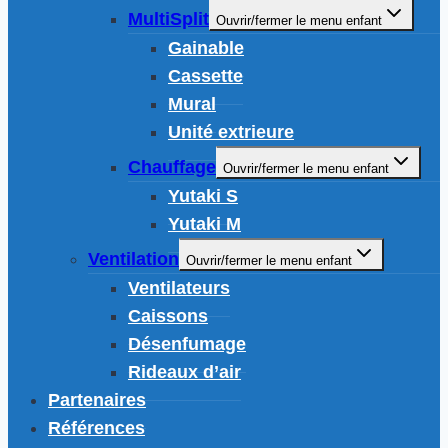
MultiSplit
Ouvrir/fermer le menu enfant
Gainable
Cassette
Mural
Unité extrieure
Chauffage
Ouvrir/fermer le menu enfant
Yutaki S
Yutaki M
Ventilation
Ouvrir/fermer le menu enfant
Ventilateurs
Caissons
Désenfumage
Rideaux d’air
Partenaires
Références