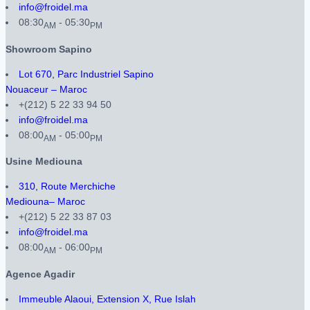
info@froidel.ma
08:30
- 05:30
AM
PM
Showroom Sapino
Lot 670, Parc Industriel Sapino
Nouaceur – Maroc
+(212) 5 22 33 94 50
info@froidel.ma
08:00
- 05:00
AM
PM
Usine Mediouna
310, Route Merchiche
Mediouna– Maroc
+(212) 5 22 33 87 03
info@froidel.ma
08:00
- 06:00
AM
PM
Agence Agadir
Immeuble Alaoui, Extension X, Rue Islah