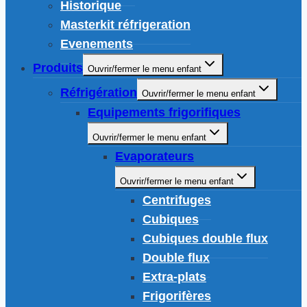
Historique
Masterkit réfrigeration
Evenements
Produits
Ouvrir/fermer le menu enfant
Réfrigération
Ouvrir/fermer le menu enfant
Equipements frigorifiques
Ouvrir/fermer le menu enfant
Evaporateurs
Ouvrir/fermer le menu enfant
Centrifuges
Cubiques
Cubiques double flux
Double flux
Extra-plats
Frigorifères