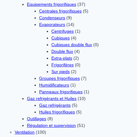
Equipements frigorifiques
(37)
Centrales frigorifiques
(5)
Condenseurs
(9)
Evaporateurs
(14)
Centrifuges
(1)
Cubiques
(4)
Cubiques double flux
(0)
Double flux
(4)
Extra-plats
(2)
Frigorifères
(0)
Sur pieds
(2)
Groupes frigorifiques
(7)
Humidificateurs
(1)
Panneaux frigorifiques
(1)
Gaz refrigérants et Huiles
(10)
Gaz refrigérants
(5)
Huiles frigorifiques
(5)
Outillages
(8)
Régulation et supervision
(51)
Ventilation
(100)