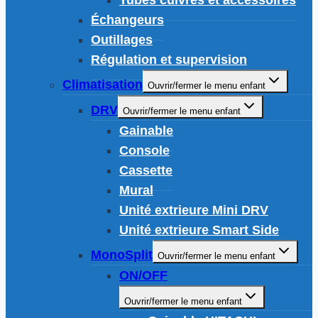
Échangeurs
Outillages
Régulation et supervision
Climatisation
Ouvrir/fermer le menu enfant
DRV
Ouvrir/fermer le menu enfant
Gainable
Console
Cassette
Mural
Unité extrieure Mini DRV
Unité extrieure Smart Side
MonoSplit
Ouvrir/fermer le menu enfant
ON/OFF
Ouvrir/fermer le menu enfant